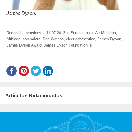
James Dyson.
https://www.experimenta.es/author/redaccion-
Redacción prácticas
Publicado
11.07.2013
Categorías
Entrevistas
Etiquetas
Air Multiplier
,
practicas/
Airblade
,
aspiradora
,
Dan Watson
el
,
electrodoméstico
,
James Dyson
,
James Dyson Award
,
James Dyson Foundation
,
s
Artículos Relacionados