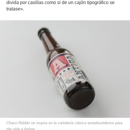
divida por casillas como si de un cajón tipográfico se
tratase».
Chavo Roldán se inspira en la cartelería clásica estadounidense para
dar vida a Antiga