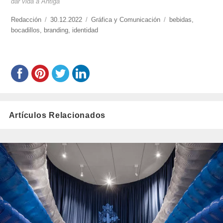
dar vida a Antiga
https://www.experimenta.es/author/redaccion/
Redacción
Publicado
30.12.2022
Categorías
Gráfica y Comunicación
Etiquetas
bebidas
,
bocadillos
,
branding
el
,
identidad
Artículos Relacionados