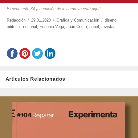
Experimenta 84 ¡La edición de invierno ya está aquí!
https://www.experimenta.es/author/redaccion/
Redacción
Publicado
29.01.2020
Categorías
Gráfica y Comunicación
Etiquetas
diseño
editorial
,
editorial
el
,
Eugenio Vega
,
Joan Costa
,
papel
,
revistas
Artículos Relacionados