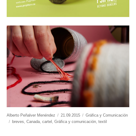
https://www.experimenta.es/author/alberto-
Alberto Peñalver Menéndez
Publicado
21.09.2015
Categorías
Gráfica y Comunicación
penalver-
Etiquetas
breves
,
Canada
,
cartel
,
Gráfica y comunicación
el
,
textil
menendez/