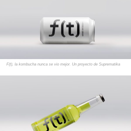
F(t), la kombucha nunca se vio mejor. Un proyecto de Suprematika