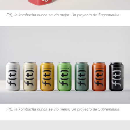
F(t), la kombucha nunca se vio mejor. Un proyecto de Suprematika
F(t), la kombucha nunca se vio mejor. Un proyecto de Suprematika