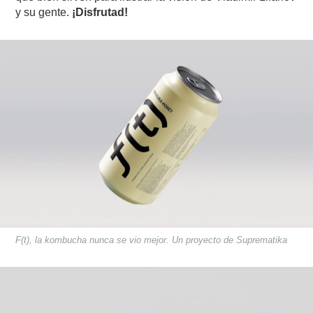
y su gente.
¡Disfrutad!
F(t), la kombucha nunca se vio mejor. Un proyecto de Suprematika