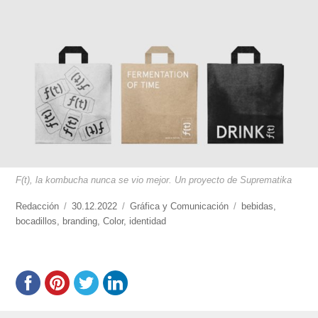
F(t), la kombucha nunca se vio mejor. Un proyecto de Suprematika
https://www.experimenta.es/author/redaccion/
Redacción
Publicado
30.12.2022
Categorías
Gráfica y Comunicación
Etiquetas
bebidas
,
bocadillos
,
branding
el
,
Color
,
identidad