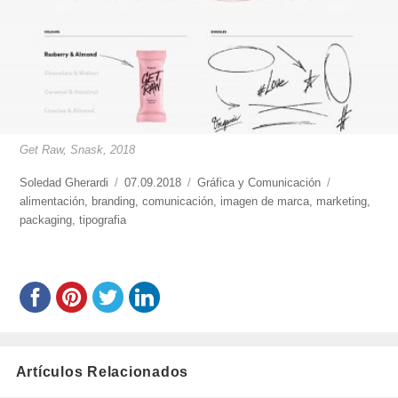
Get Raw, Snask, 2018
https://www.experimenta.es/author/soledad-
Soledad Gherardi
Publicado
07.09.2018
Categorías
Gráfica y Comunicación
Etiquetas
gherardi/
alimentación
,
branding
el
,
comunicación
,
imagen de marca
,
marketing
,
packaging
,
tipografia
Artículos Relacionados