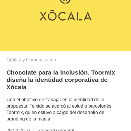
Gráfica y Comunicación
Chocolate para la inclusión. Toormix
diseña la identidad corporativa de
Xócala
Con el objetivo de trabajar en la identidad de la
propuesta, Teixidó se acercó al estudio barcelonés
Toormix, quien estuvo a cargo del desarrollo del
branding de la marca.
Publicado
29.04.2019
https://www.experimenta.es/author/soledad-
Soledad Gherardi