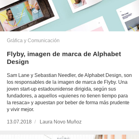
Gráfica y Comunicación
Flyby, imagen de marca de Alphabet
Design
Sam Lane y Sebastian Needler, de Alphabet Design, son
los responsables de la imagen de marca de Flyby. Una
joven start-up estadounidense dirigida, según sus
fundadores, a aquellos «quienes no tienen tiempo para
la resaca» y apuestan por beber de forma más prudente
y vivir mejor.
Publicado
13.07.2018
https://www.experimenta.es/author/laura-
Laura Novo Muñoz
el
novo-
munoz/