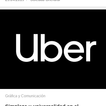
el
gherardi/
Gráfica y Comunicación