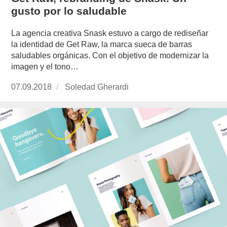
gusto por lo saludable
La agencia creativa Snask estuvo a cargo de rediseñar
la identidad de Get Raw, la marca sueca de barras
saludables orgánicas. Con el objetivo de modernizar la
imagen y el tono…
Publicado
07.09.2018
https://www.experimenta.es/author/soledad-
Soledad Gherardi
el
gherardi/