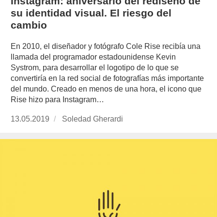
Instagram: aniversario del rediseño de
su identidad visual. El riesgo del
cambio
En 2010, el diseñador y fotógrafo Cole Rise recibía una
llamada del programador estadounidense Kevin
Systrom, para desarrollar el logotipo de lo que se
convertiría en la red social de fotografías más importante
del mundo. Creado en menos de una hora, el icono que
Rise hizo para Instagram…
Publicado
13.05.2019
https://www.experimenta.es/author/soledad-
Soledad Gherardi
el
gherardi/