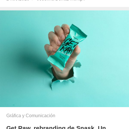
el
berraz-
montyn/
Gráfica y Comunicación
Get Raw, rebranding de Snask. Un