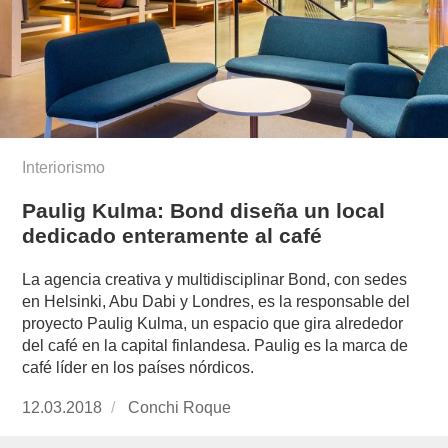
Interiorismo
Paulig Kulma: Bond diseña un local
dedicado enteramente al café
La agencia creativa y multidisciplinar Bond, con sedes
en Helsinki, Abu Dabi y Londres, es la responsable del
proyecto Paulig Kulma, un espacio que gira alrededor
del café en la capital finlandesa. Paulig es la marca de
café líder en los países nórdicos.
Publicado
12.03.2018
https://www.experimenta.es/author/conchi-
Conchi Roque
el
roque/