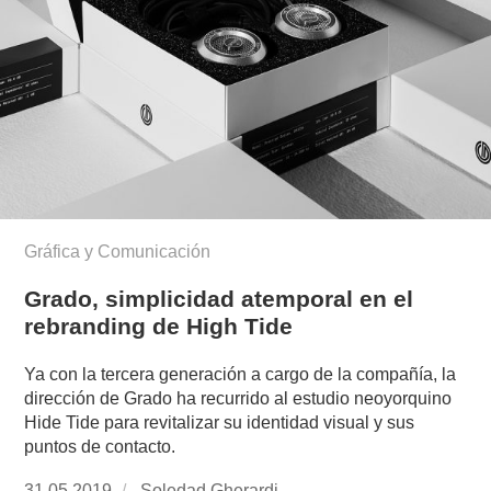
Gráfica y Comunicación
Grado, simplicidad atemporal en el
rebranding de High Tide
Ya con la tercera generación a cargo de la compañía, la
dirección de Grado ha recurrido al estudio neoyorquino
Hide Tide para revitalizar su identidad visual y sus
puntos de contacto.
Publicado
31.05.2019
https://www.experimenta.es/author/soledad-
Soledad Gherardi