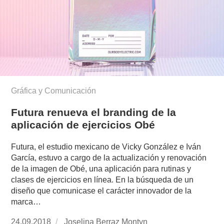
Gráfica y Comunicación
Futura renueva el branding de la
aplicación de ejercicios Obé
Futura, el estudio mexicano de Vicky González e Iván
García, estuvo a cargo de la actualización y renovación
de la imagen de Obé, una aplicación para rutinas y
clases de ejercicios en línea. En la búsqueda de un
diseño que comunicase el carácter innovador de la
marca…
Publicado
24.09.2018
https://www.experimenta.es/author/joselina-
Joselina Berraz Montyn