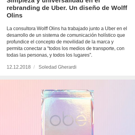
Simpleza y universalidad en el
rebranding de Uber. Un diseño de Wolff
Olins
La consultora Wolff Olins ha trabajado junto a Uber en el
desarrollo de un sistema de comunicación holístico que
profundice el concepto de movilidad de la marca y
permita conectar a “todos los medios de transporte, con
todas las personas, y todos los lugares”.
Publicado
12.12.2018
https://www.experimenta.es/author/soledad-
Soledad Gherardi
el
gherardi/