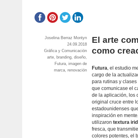
El arte com
https://www.experimenta.es/author/joselina-
Joselina Berraz Montyn
berraz-
Publicado
24.09.2018
como crea
Categorías
Gráfica y Comunicación
montyn/
el
Etiquetas
arte
,
branding
,
diseño
,
Futura
,
imagen de
Futura
, el estudio 
marca
,
renovación
cargo de la actualiz
para rutinas y clases
que comunicase el ca
de la aplicación, los
original cruce entre l
estadounidenses que 
inspiración en mente
utilizaron
textura iri
fresca, que transmiti
colores potentes, el 