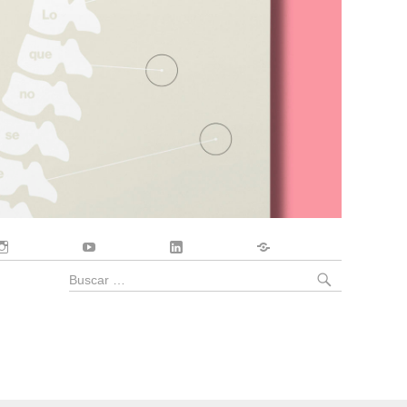
Instagram
YouTube
LinkedIn
Contacto
BUSCA
Buscar
por: