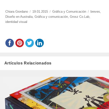
https://www.experimenta.es/author/chiara-
Chiara Giordano
Publicado
19.01.2015
Categorías
Gráfica y Comunicación
Etiquetas
breves
,
giordano/
Diseño en Australia
el
,
Gráfica y comunicación
,
Grosz Co.Lab
,
identidad visual
Artículos Relacionados