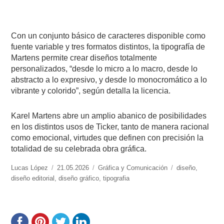
Con un conjunto básico de caracteres disponible como
fuente variable y tres formatos distintos, la tipografía de
Martens permite crear diseños totalmente
personalizados, “desde lo micro a lo macro, desde lo
abstracto a lo expresivo, y desde lo monocromático a lo
vibrante y colorido”, según detalla la licencia.
Karel Martens abre un amplio abanico de posibilidades
en los distintos usos de Ticker, tanto de manera racional
como emocional, virtudes que definen con precisión la
totalidad de su celebrada obra gráfica.
https://www.experimenta.es/author/lucas-
Lucas López
Publicado
21.05.2026
Categorías
Gráfica y Comunicación
Etiquetas
diseño
,
lopez/
diseño editorial
,
el
diseño gráfico
,
tipografia