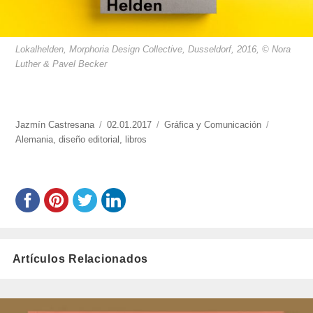
Lokalhelden, Morphoria Design Collective, Dusseldorf, 2016, © Nora
Luther & Pavel Becker
https://www.experimenta.es/author/jazmin-
Jazmín Castresana
Publicado
02.01.2017
Categorías
Gráfica y Comunicación
Etiquetas
castresana/
Alemania
,
diseño editorial
el
,
libros
Artículos Relacionados