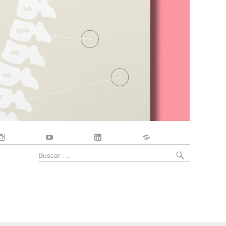
Instagram
YouTube
LinkedIn
Contacto
BUSCA
Buscar
por: