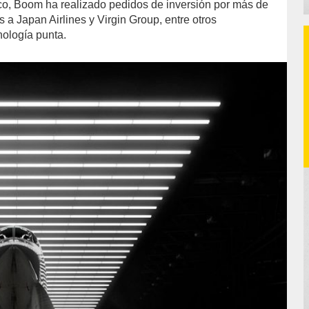
co, Boom ha realizado pedidos de inversión por más de
 a Japan Airlines y Virgin Group, entre otros
nología punta.