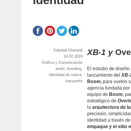
identidad
XB-1 y
Ove
https://www.experimenta.es/author/soledad-
Soledad Gherardi
gherardi/
Publicado
14.02.2019
Categorías
Gráfica y Comunicación
el
El estudio de diseño
Etiquetas
avión
,
branding
,
Identidad de marca
,
lanzamiento del
XB-
transporte
Boom,
para vuelos s
agencia fundada po
equipo de
Boom
, pa
estratégico de
Overt
la
arquitectura de l
precisión, simplicida
identidad a través d
empaque y el sitio 