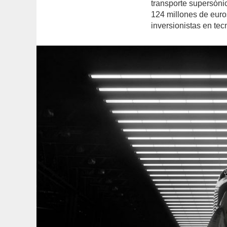
transporte supersóni
124 millones de euros
inversionistas en tec