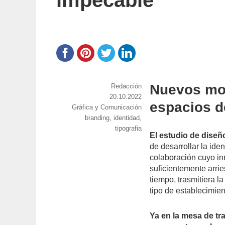
impecable
Nuevos mo
https://www.experimenta.es/author/red
Redacción
Publicado
20.10.2022
espacios d
Categorías
Gráfica y Comunicación
el
Etiquetas
branding
,
identidad
,
tipografia
El estudio de dise
de desarrollar la ide
colaboración cuyo i
suficientemente arri
tiempo, trasmitiera l
tipo de establecimien
Ya en la mesa de tra