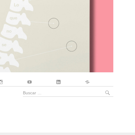
Instagram
YouTube
LinkedIn
Contacto
BUSCA
Buscar
por: