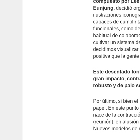
compuesto por Lee
Eunjung,
decidió org
ilustraciones iconogr
capaces de cumplir t
funcionales, como de
habitual de colabora
cultivar un sistema 
decidimos visualizar 
positiva que la gent
Este desenfado for
gran impacto, contr
robusto y de palo s
Por último, si bien e
papel. En este punto
nace de la contracci
(reunión), en alusió
Nuevos modelos de n