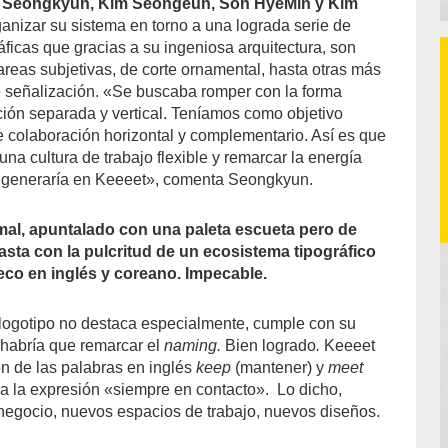
 Seongkyun, Kim Seongeun, Son HyeMin y Kim
anizar su sistema en torno a una lograda serie de
áficas que gracias a su ingeniosa arquitectura, son
areas subjetivas, de corte ornamental, hasta otras más
 señalización. «Se buscaba romper con la forma
ción separada y vertical. Teníamos como objetivo
de colaboración horizontal y complementario. Así es que
una cultura de trabajo flexible y remarcar la energía
e generaría en Keeeet», comenta Seongkyun.
mal, apuntalado con una paleta escueta pero de
asta con la pulcritud de un ecosistema tipográfico
eco en inglés y coreano. Impecable.
l logotipo no destaca especialmente, cumple con su
 habría que remarcar el
naming.
Bien logrado
.
Keeeet
ón de las palabras en inglés
keep
(mantener) y
meet
n a la expresión «siempre en contacto». Lo dicho,
egocio, nuevos espacios de trabajo, nuevos diseños.