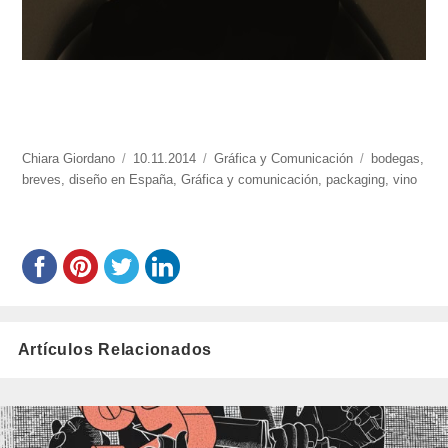
https://www.experimenta.es/author/chiara-
Chiara Giordano
Publicado
10.11.2014
Categorías
Gráfica y Comunicación
Etiquetas
bodegas
,
giordano/
breves
,
diseño en España
el
,
Gráfica y comunicación
,
packaging
,
vino
Artículos Relacionados