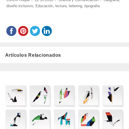
roque/
diseño inclusivo
,
el
Educación
,
lectura
,
lettering
,
tipografia
Artículos Relacionados