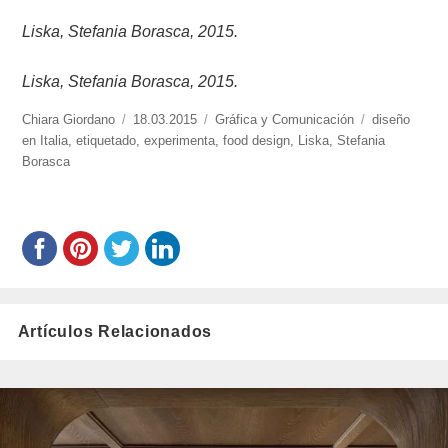
Liska, Stefania Borasca, 2015.
Liska, Stefania Borasca, 2015.
https://www.experimenta.es/author/chiara-
Chiara Giordano
Publicado
18.03.2015
Categorías
Gráfica y Comunicación
Etiquetas
diseño
giordano/
en Italia
,
etiquetado
el
,
experimenta
,
food design
,
Liska
,
Stefania
Borasca
Artículos Relacionados