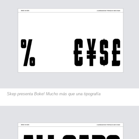
Skep presenta Boke! Mucho más que una tipografía