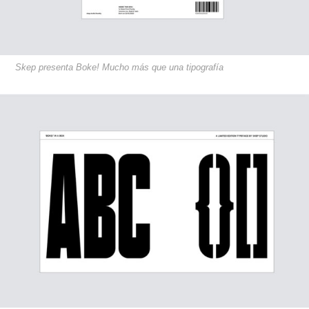
Skep presenta Boke! Mucho más que una tipografía