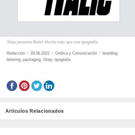
Skep presenta Boke! Mucho más que una tipografía
https://www.experimenta.es/author/redaccion/
Redacción
Publicado
29.06.2021
Categorías
Gráfica y Comunicación
Etiquetas
branding
,
lettering
,
packaging
el
,
Skep
,
tipografia
Artículos Relacionados