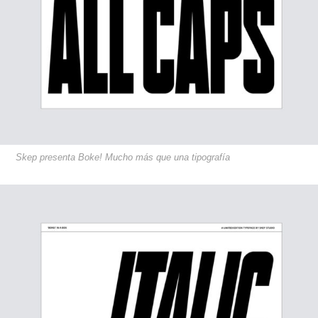
Skep presenta Boke! Mucho más que una tipografía