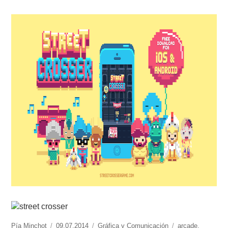
https://www.experimenta.es/author/pia/
Pía Minchot
Publicado
09.07.2014
Categorías
Gráfica y Comunicación
Etiquetas
arcade
,