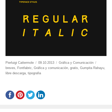
https://www.experimenta.es/author/pierluigi-
Pierluigi Cattermole
Publicado
09.10.2013
Categorías
Gráfica y Comunicación
Etiquetas
cattermole/
breves
,
Fontfabric
,
Gráfica y comunicación
el
,
gratis
,
Gumpita Rahayu
,
libre descarga
,
tipografia