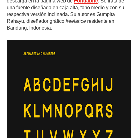
descarga en la página web de
Fontfabric
. Se trata de
una fuente diseñada en caja alta, tono medio y con su
respectiva versión inclinada. Su autor es
Gumpita
Rahayu, diseñador gráfico
freelance
residente en
Bandung, Indonesia.