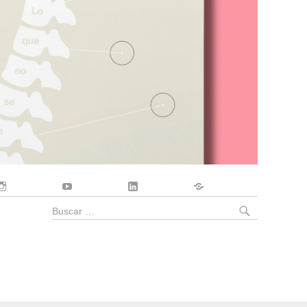
Instagram
YouTube
LinkedIn
Contacto
BUSCA
Buscar
por: