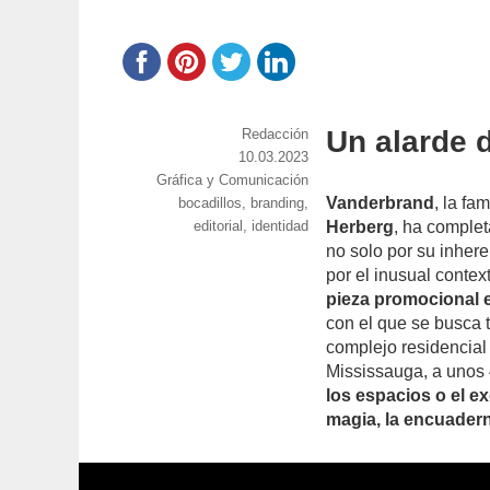
Un alarde 
https://www.experimenta.es/author/red
Redacción
Publicado
10.03.2023
Categorías
Gráfica y Comunicación
el
Vanderbrand
, la fa
Etiquetas
bocadillos
,
branding
,
editorial
,
identidad
Herberg
, ha complet
no solo por su inhere
por el inusual contex
pieza promocional e
con el que se busca 
complejo residencial
Mississauga, a unos 
los espacios o el e
magia, la encuadern