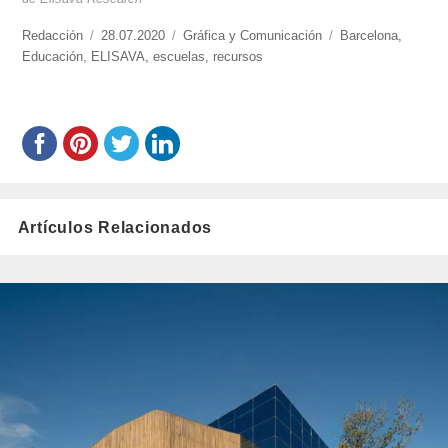
https://www.experimenta.es/author/redaccion/
Redacción
Publicado
28.07.2020
Categorías
Gráfica y Comunicación
Etiquetas
Barcelona
,
Educación
,
ELISAVA
el
,
escuelas
,
recursos
Artículos Relacionados