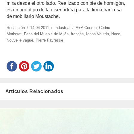
mira desde el otro lado. Realizado con pie de hormigón,
es un prototipo de la diseñadora para la firma francesa
de mobiliario Moustache.
https://www.experimenta.es/author/redaccion/
Redacción
Publicado
14.04.2011
Categorías
Industrial
Etiquetas
A+A Cooren
,
Cédric
Morisset
,
Feria del Mueble de Milán
el
,
francés
,
Ionna Vautrin
,
Nocc
,
Nouvelle vague
,
Pierre Favresse
Artículos Relacionados