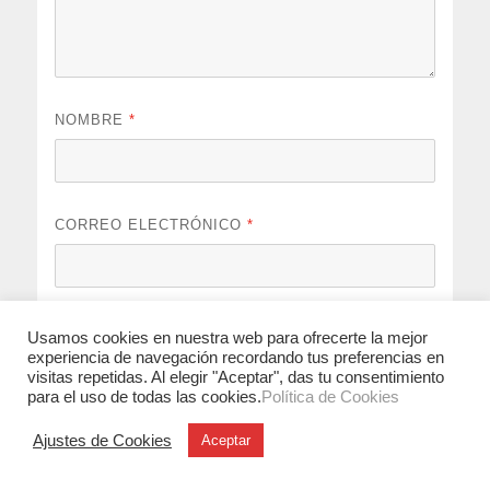
NOMBRE
*
CORREO ELECTRÓNICO
*
WEB
Usamos cookies en nuestra web para ofrecerte la mejor
experiencia de navegación recordando tus preferencias en
visitas repetidas. Al elegir "Aceptar", das tu consentimiento
para el uso de todas las cookies.
Política de Cookies
Guarda mi nombre, correo electrónico y web en este
Ajustes de Cookies
Aceptar
navegador para la próxima vez que comente.