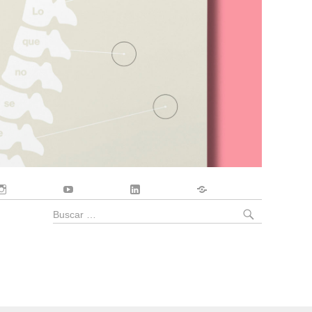
Instagram
YouTube
LinkedIn
Contacto
BUSCA
Buscar
por: