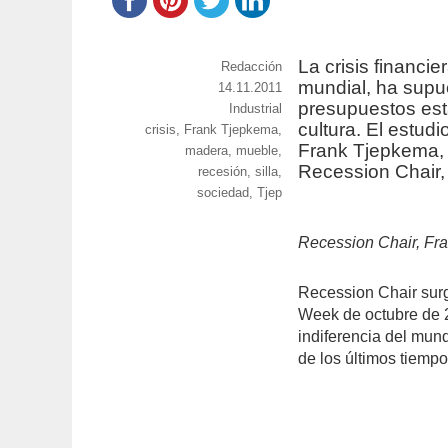
La crisis financi
https://www.experimenta.es/author/red
Redacción
mundial, ha supu
Publicado
14.11.2011
presupuestos est
el
Categorías
Industrial
cultura. El estud
Etiquetas
crisis
,
Frank Tjepkema
,
Frank Tjepkema, 
madera
,
mueble
,
Recession Chair,
recesión
,
silla
,
sociedad
,
Tjep
Recession Chair, Fr
Recession Chair sur
Week de octubre de 2
indiferencia del mund
de los últimos tiempo