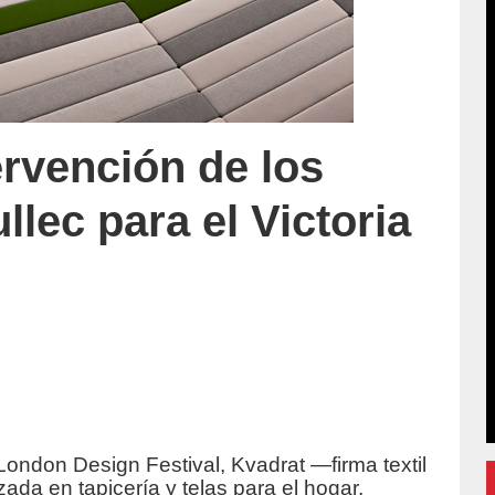
tervención de los
ec para el Victoria
ondon Design Festival, Kvadrat —firma textil
accion/
ada en tapicería y telas para el hogar,