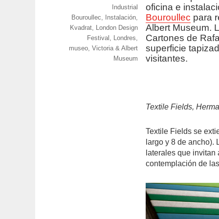
oficina e instala
el
Categorías
Industrial
Bouroullec
para r
Etiquetas
Bouroullec
,
Instalación
,
Albert Museum. L
Kvadrat
,
London Design
Cartones de Rafa
Festival
,
Londres
,
superficie tapiza
museo
,
Victoria & Albert
visitantes.
Museum
Textile Fields, Herm
Textile Fields se ex
largo y 8 de ancho). 
laterales que invitan 
contemplación de las