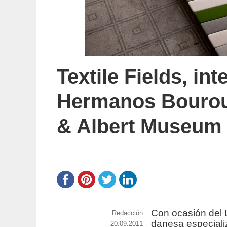
Textile Fields, in
Hermanos Bouroull
& Albert Museum
Con ocasión del L
https://www.experimenta.es/author/red
Redacción
danesa especializ
Publicado
20.09.2011