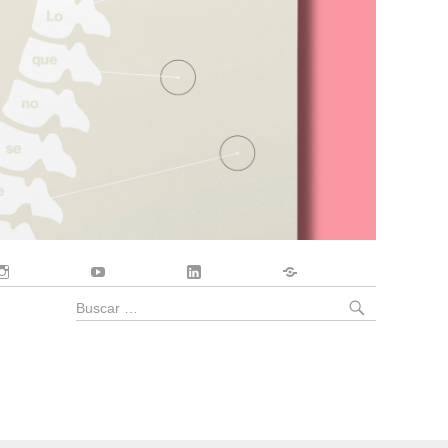
Instagram
YouTube
LinkedIn
Contacto
BUSCA
Buscar
por: