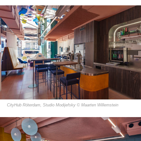
CityHub Róterdam, Studio Modijefsky © Maarten Willemstein