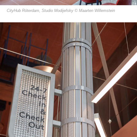
CityHub Róterdam, Studio Modijefsky © Maarten Willemstein