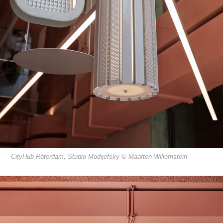
CityHub Róterdam, Studio Modijefsky © Maarten Willemstein