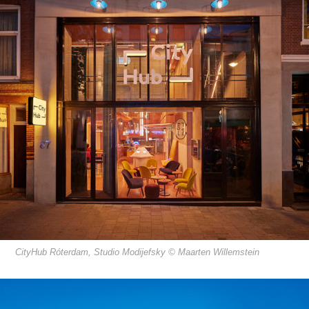
CityHub Róterdam, Studio Modijefsky © Maarten Willemstein