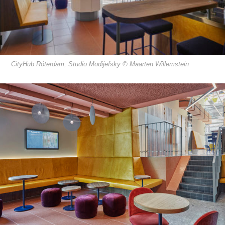
CityHub Róterdam, Studio Modijefsky © Maarten Willemstein