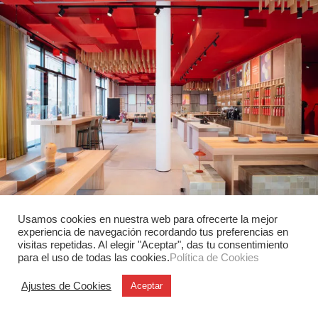
Usamos cookies en nuestra web para ofrecerte la mejor
experiencia de navegación recordando tus preferencias en
Interiorismo
visitas repetidas. Al elegir "Aceptar", das tu consentimiento
Moments Tirol: un paisaje construido
para el uso de todas las cookies.
Política de Cookies
En Innsbruck, Büro Schmücking transforma la identidad
Ajustes de Cookies
Aceptar
compleja del Tirol en una experiencia espacial de 250
m². Paneles de hormigón…