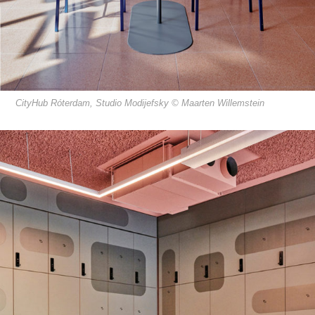
CityHub Róterdam, Studio Modijefsky © Maarten Willemstein