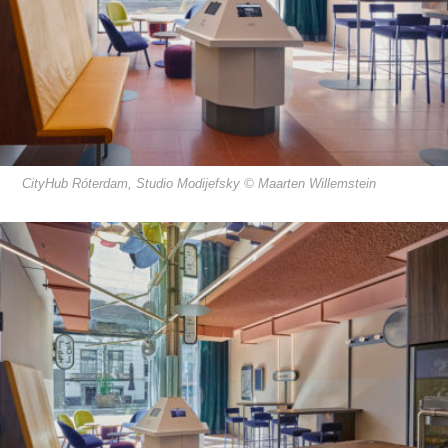
CityHub Róterdam, Studio Modijefsky © Maarten Willemstein