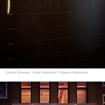
CityHub Róterdam, Studio Modijefsky © Maarten Willemstein