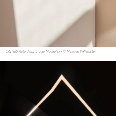
CityHub Róterdam, Studio Modijefsky © Maarten Willemstein