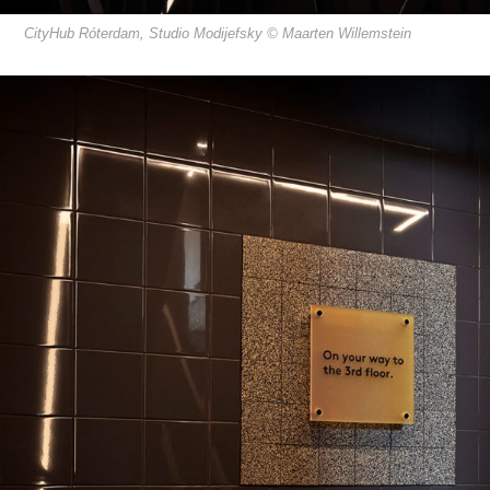
CityHub Róterdam, Studio Modijefsky © Maarten Willemstein