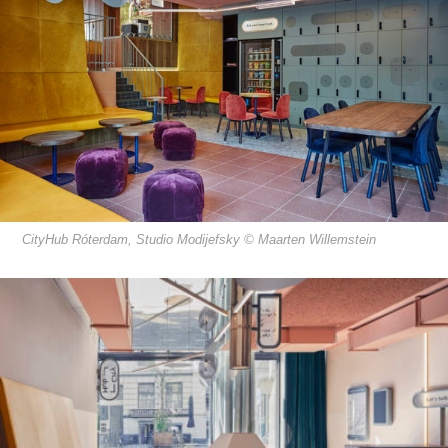
CityHub Róterdam, Studio Modijefsky © Maarten Willemstein