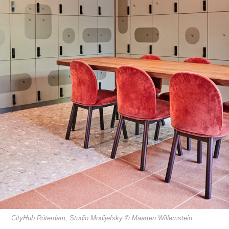
CityHub Róterdam, Studio Modijefsky © Maarten Willemstein