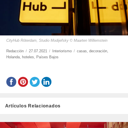
CityHub Róterdam, Studio Modijefsky © Maarten Willemstein
https://www.experimenta.es/author/redaccion/
Redacción
Publicado
27.07.2021
Categorías
Interiorismo
Etiquetas
casas
,
decoración
,
Holanda
,
hoteles
el
,
Países Bajos
Artículos Relacionados