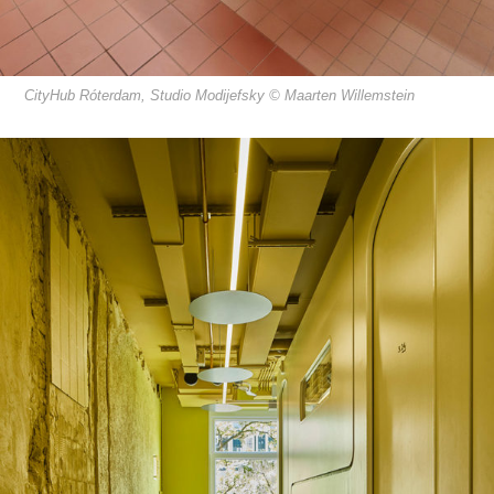
CityHub Róterdam, Studio Modijefsky © Maarten Willemstein