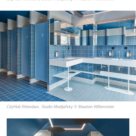
CityHub Róterdam, Studio Modijefsky © Maarten Willemstein