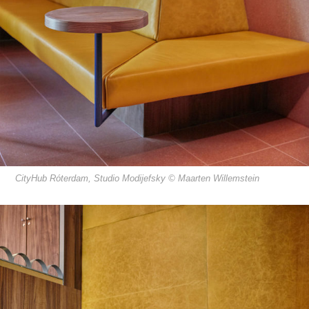
CityHub Róterdam, Studio Modijefsky © Maarten Willemstein