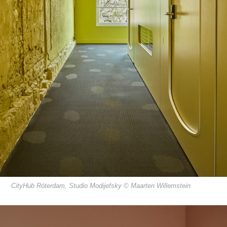
CityHub Róterdam, Studio Modijefsky © Maarten Willemstein