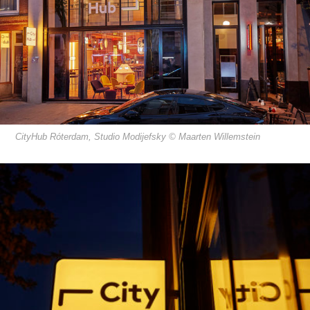
CityHub Róterdam, Studio Modijefsky © Maarten Willemstein