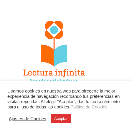
Usamos cookies en nuestra web para ofrecerte la mejor
experiencia de navegación recordando tus preferencias en
Facebook
Twitter
Instagram
visitas repetidas. Al elegir "Aceptar", das tu consentimiento
para el uso de todas las cookies.
Política de Cookies
YouTube
LinkedIn
Contacto
Ajustes de Cookies
Aceptar
BU
Buscar