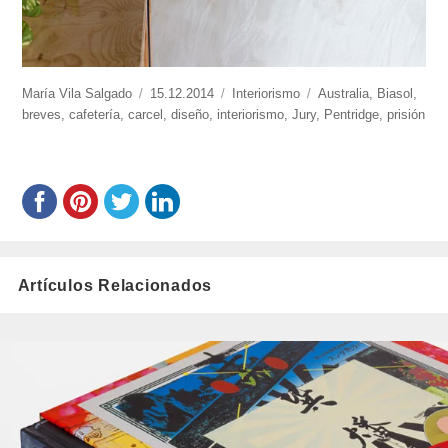
https://www.experimenta.es/author/mariavila/
María Vila Salgado
Publicado
15.12.2014
Categorías
Interiorismo
Etiquetas
Australia
,
Biasol
,
breves
,
cafetería
,
carcel
el
,
diseño
,
interiorismo
,
Jury
,
Pentridge
,
prisión
Artículos Relacionados