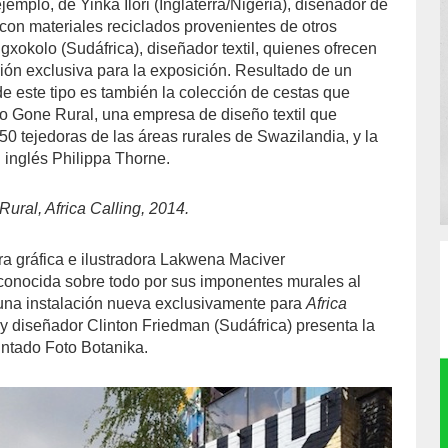
ejemplo, de Yinka Ilori (Inglaterra/Nigeria), diseñador de
on materiales reciclados provenientes de otros
okolo (Sudáfrica), diseñador textil, quienes ofrecen
ción exclusiva para la exposición. Resultado de un
de este tipo es también la colección de cestas que
o Gone Rural, una empresa de diseño textil que
0 tejedoras de las áreas rurales de Swazilandia, y la
 inglés Philippa Thorne.
ural, Africa Calling, 2014.
a gráfica e ilustradora Lakwena Maciver
 conocida sobre todo por sus imponentes murales al
o una instalación nueva exclusivamente para
Africa
o y diseñador Clinton Friedman (Sudáfrica) presenta la
intado Foto Botanika.