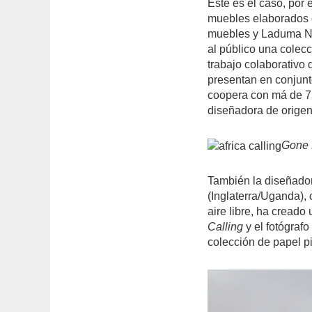
Este es el caso, por 
muebles elaborados c
muebles y Laduma Ngx
al público una colec
trabajo colaborativo 
presentan en conjunt
coopera con má de 75
diseñadora de origen
Gone R
También la diseñador
(Inglaterra/Uganda),
aire libre, ha cread
Calling
y el fotógraf
colección de papel p