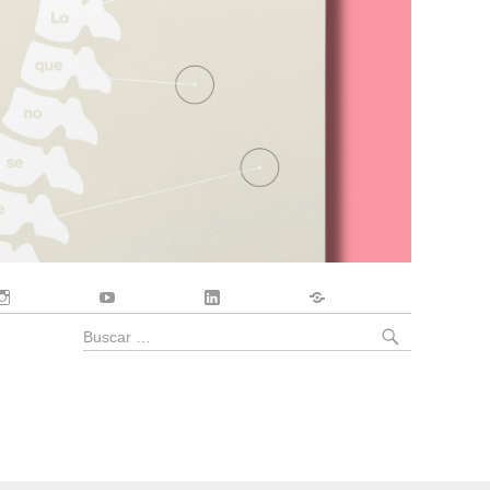
Instagram
YouTube
LinkedIn
Contacto
BUSCA
Buscar
por: