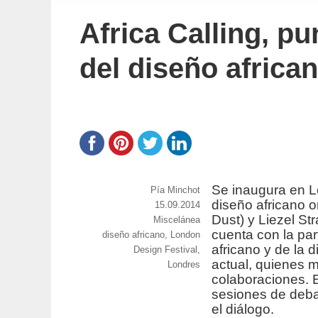
Africa Calling, p
del diseño africa
Se inaugura en 
https://www.experimenta.es/author/pia/
Pía Minchot
diseño africano 
Publicado
15.09.2014
Dust) y Liezel St
Categorías
Miscelánea
el
cuenta con la par
Etiquetas
diseño africano
,
London
africano y de la
Design Festival
,
actual, quienes m
Londres
colaboraciones.
sesiones de debat
el diálogo.