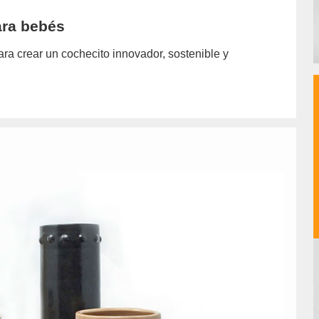
ara bebés
ra crear un cochecito innovador, sostenible y
hor/marcelo-