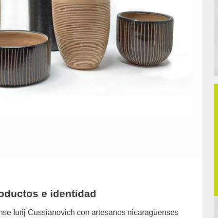
roductos e identidad
ense Iurij Cussianovich con artesanos nicaragüenses