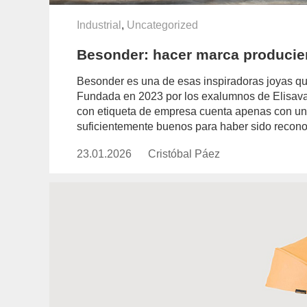
Industrial
,
Uncategorized
Besonder: hacer marca produci
Besonder es una de esas inspiradoras joyas qu
Fundada en 2023 por los exalumnos de Elisava,
con etiqueta de empresa cuenta apenas con un 
suficientemente buenos para haber sido recono
23.01.2026
Publicado
Cristóbal Páez
https://www.experimenta.es/auth
el
paez/