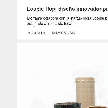
Loopie Hop: diseño innovador p
Morrama colabora con la startup india Loopie pa
adaptado al mercado local.
20.01.2026
Publicado
Marcelo Ghio
https://www.experimenta.es/aut
el
ghio/