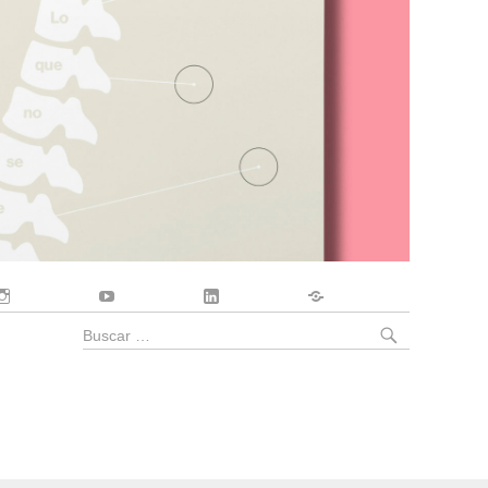
Instagram
YouTube
LinkedIn
Contacto
BUSCA
Buscar
por: