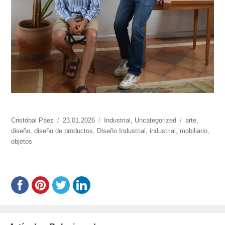
https://www.experimenta.es/author/cristobal-
Cristóbal Páez
Publicado
23.01.2026
Categorías
Industrial
,
Uncategorized
Etiquetas
arte
,
paez/
diseño
,
diseño de productos
el
,
Diseño Industrial
,
industrial
,
mobiliario
,
objetos