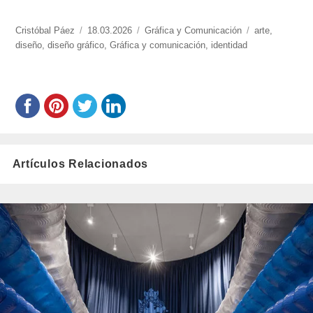
https://www.experimenta.es/author/cristobal-
Cristóbal Páez
Publicado
18.03.2026
Categorías
Gráfica y Comunicación
Etiquetas
arte
,
paez/
diseño
,
diseño gráfico
el
,
Gráfica y comunicación
,
identidad
Artículos Relacionados