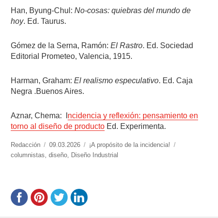
Han, Byung-Chul:
No-cosas: quiebras del mundo de
hoy
. Ed. Taurus.
Gómez de la Serna, Ramón:
El Rastro
. Ed. Sociedad
Editorial Prometeo, Valencia, 1915.
Harman, Graham:
El realismo especulativo
. Ed. Caja
Negra .Buenos Aires.
Aznar, Chema:
I
ncidencia y reflexión: pensamiento en
torno al diseño de producto
Ed. Experimenta.
https://www.experimenta.es/author/redaccion/
Redacción
Publicado
09.03.2026
Categorías
¡A propósito de la incidencia!
Etiquetas
columnistas
,
diseño
el
,
Diseño Industrial