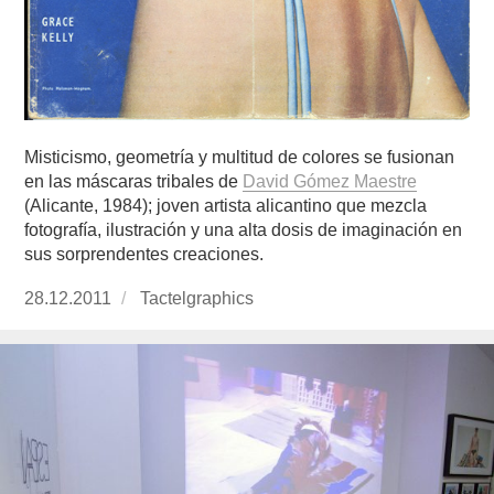
Misticismo, geometría y multitud de colores se fusionan
en las máscaras tribales de
David Gómez Maestre
(Alicante, 1984); joven artista alicantino que mezcla
fotografía, ilustración y una alta dosis de imaginación en
sus sorprendentes creaciones.
Publicado
28.12.2011
https://www.experimenta.es/author/Tactelgraph
Tactelgraphics
el