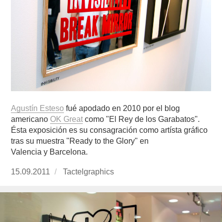
Agustín Esteso
fué apodado en 2010 por el blog
americano
OK Great
como "El Rey de los Garabatos".
Ésta exposición es su consagración como artísta gráfico
tras su muestra "Ready to the Glory" en
Valencia y Barcelona.
Publicado
15.09.2011
https://www.experimenta.es/author/Tactelgraph
Tactelgraphics
el