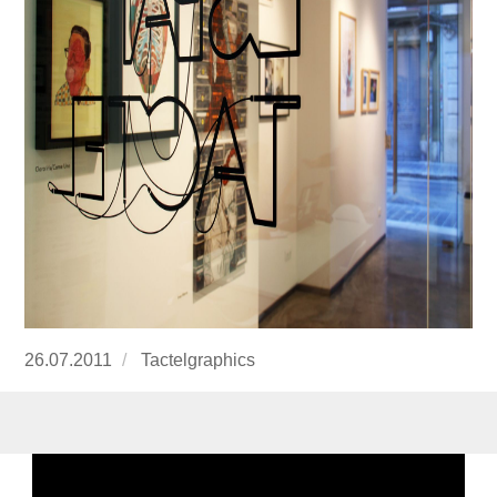
Publicado
26.07.2011
https://www.experimenta.es/author/Tactelgraph
Tactelgraphics
el