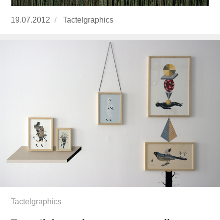
Publicado
19.07.2012
https://www.experimenta.es/author/Tactelgrap
Tactelgraphics
el
Tactelgraphics