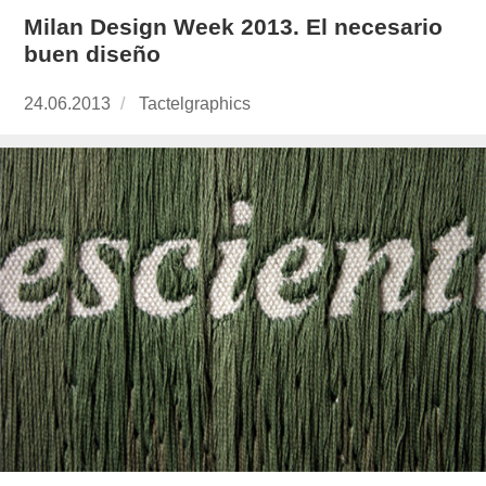
Milan Design Week 2013. El necesario
buen diseño
Publicado
24.06.2013
https://www.experimenta.es/author/Tactelgrap
Tactelgraphics
el