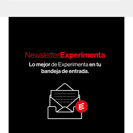
PÁGI
de
NA
ANT
entradas
ERIO
R