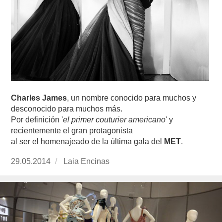
Charles James
, un nombre conocido para muchos y
desconocido para muchos más.
Por definición '
el primer couturier americano
' y
recientemente el gran protagonista
al ser el homenajeado de la última gala del
MET
.
Publicado
29.05.2014
https://www.experimenta.es/author/Laia%20E
Laia Encinas
el