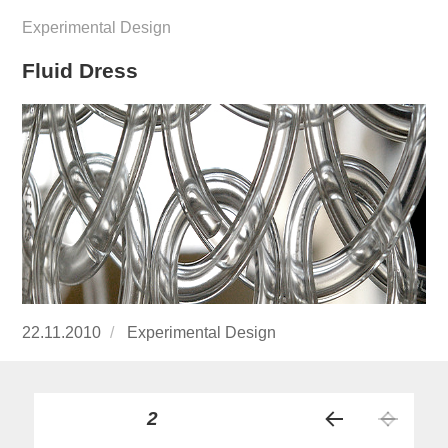
Experimental Design
Fluid Dress
Publicado
22.11.2010
https://www.experimenta.es/author/Experime
Experimental Design
el
Paginación
PÁGINA
2