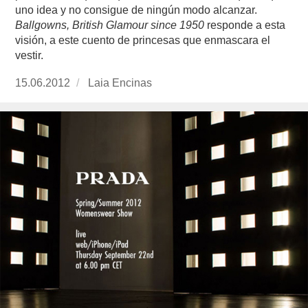
uno idea y no consigue de ningún modo alcanzar.
Ballgowns, British Glamour since 1950
responde a esta
visión, a este cuento de princesas que enmascara el
vestir.
Publicado
15.06.2012
https://www.experimenta.es/author/Laia%20E
Laia Encinas
el