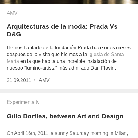
AMV
Arquitecturas de la moda: Prada Vs
D&G
Hemos hablado de la fundación Prada hace unos meses
después de la visita que hicimos a la
Iglesia de Santa
Maria
en la que habita una increíble instalación de
nuestro “lumino-artista” más admirado Dan Flavin.
Publicado
21.09.2011
https://www.experimenta.es/author/AMV/
AMV
el
Experimenta tv
Gillo Dorfles, between Art and Design
On April 16th, 2011, a sunny Saturday morning in Milan,