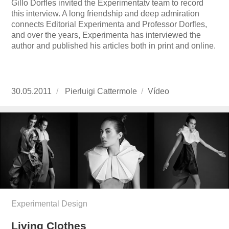
Gillo Dorfles invited the Experimentatv team to record
this interview. A long friendship and deep admiration
connects Editorial Experimenta and Professor Dorfles,
and over the years, Experimenta has interviewed the
author and published his articles both in print and online.
Publicado
30.05.2011
https://www.experimenta.es/author/pierluigi-
Pierluigi Cattermole
Formato
Vídeo
el
cattermole/
Experimental Design
Living Clothes