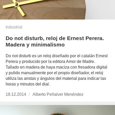
Industrial
Do not disturb, reloj de Ernest Perera.
Madera y minimalismo
Do not disturb es un reloj diseñado por el catalán Ernest
Perera y producido por la editora Amor de Madre.
Tallado en madera de haya maciza con fresadora digital
y pulido manualmente por el propio diseñador, el reloj
utiliza las aristas y ángulos del material para indicar las
horas y minutos del dial.
Publicado
18.12.2014
https://www.experimenta.es/author/alberto-
Alberto Peñalver Menéndez
el
penalver-
menendez/