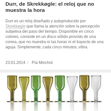
Durr, de Skrekkøgle: el reloj que no
muestra la hora
Durr es un reloj diseñado y autoproducido por
Skrekkøgle
que llama la atención sobre la percepción
subjetiva del paso del tiempo. Disponible en cinco
colores, consiste en un disco sólido provisto de una
correa, que no muestra ni las horas ni el trayecto de una
aguja. Simplemente, cada cinco minutos, vibra.
Publicado
23.01.2014
https://www.experimenta.es/author/pia/
Pía Minchot
el