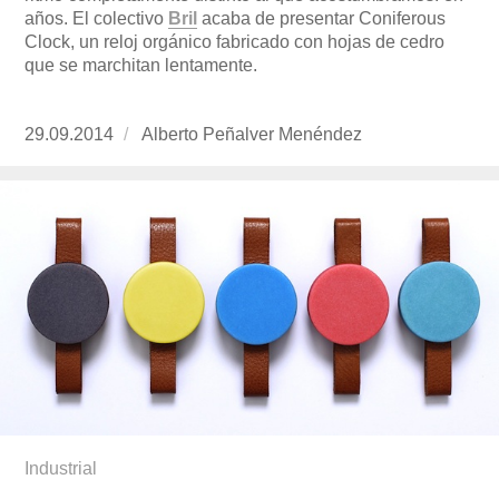
años. El colectivo
Bril
acaba de presentar Coniferous
Clock, un reloj orgánico fabricado con hojas de cedro
que se marchitan lentamente.
Publicado
29.09.2014
https://www.experimenta.es/author/alberto-
Alberto Peñalver Menéndez
el
penalver-
menendez/
Industrial