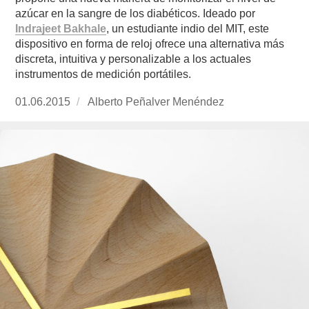
azúcar en la sangre de los diabéticos. Ideado por
Indrajeet Bakhale
, un estudiante indio del MIT, este
dispositivo en forma de reloj ofrece una alternativa más
discreta, intuitiva y personalizable a los actuales
instrumentos de medición portátiles.
Publicado
01.06.2015
https://www.experimenta.es/author/alberto-
Alberto Peñalver Menéndez
el
penalver-
menendez/