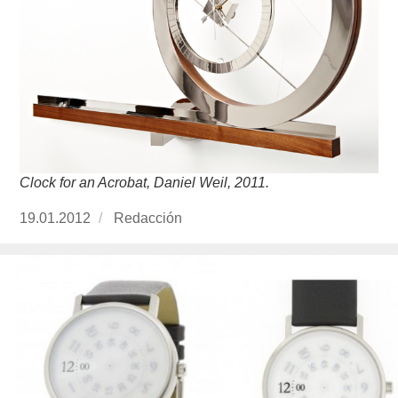
Clock for an Acrobat, Daniel Weil, 2011.
Publicado
19.01.2012
https://www.experimenta.es/author/redaccion/
Redacción
el