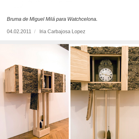
Bruma de Miguel Milá para Watchcelona.
Publicado
04.02.2011
https://www.experimenta.es/author/Iria%20C
Iria Carbajosa Lopez
el