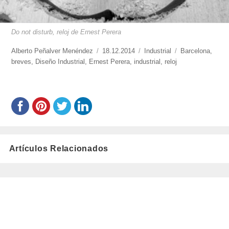
Do not disturb, reloj de Ernest Perera
https://www.experimenta.es/author/alberto-
Alberto Peñalver Menéndez
Publicado
18.12.2014
Categorías
Industrial
Etiquetas
Barcelona
,
penalver-
breves
,
Diseño Industrial
,
Ernest Perera
el
,
industrial
,
reloj
menendez/
Artículos Relacionados