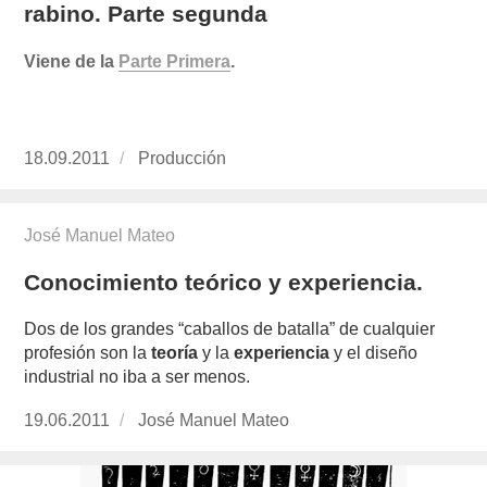
rabino. Parte segunda
Viene de la
Parte Primera
.
Publicado
18.09.2011
https://www.experimenta.es/author/produccion
Producción
el
José Manuel Mateo
Conocimiento teórico y experiencia.
Dos de los grandes “caballos de batalla” de cualquier
profesión son la
teoría
y la
experiencia
y el diseño
industrial no iba a ser menos.
Publicado
19.06.2011
https://www.experimenta.es/author/José%2
José Manuel Mateo
el