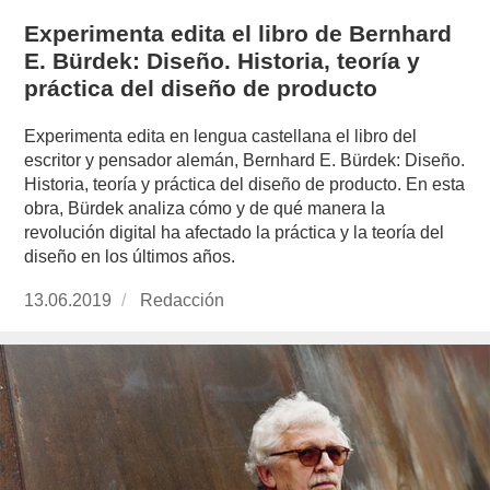
Experimenta edita el libro de Bernhard
E. Bürdek: Diseño. Historia, teoría y
práctica del diseño de producto
Experimenta edita en lengua castellana el libro del
escritor y pensador alemán, Bernhard E. Bürdek: Diseño.
Historia, teoría y práctica del diseño de producto. En esta
obra, Bürdek analiza cómo y de qué manera la
revolución digital ha afectado la práctica y la teoría del
diseño en los últimos años.
Publicado
13.06.2019
https://www.experimenta.es/author/redaccion/
Redacción
el