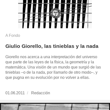
A Fondo
Giulio Giorello, las tinieblas y la nada
Giorello nos acerca a una interpretación del universo
que parte de las leyes de la física, la geometría y la
matemática. Una visión de un mundo que surgió de las
tinieblas –o de la nada, por llamarlo de otro modo–, y
que pugna en su evolución por no volver a ellas.
Publicado
01.06.2011
https://www.experimenta.es/author/redaccion/
Redacción
el