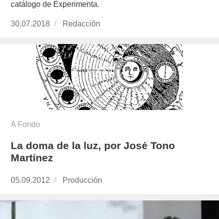
catálogo de Experimenta.
Publicado
30.07.2018
https://www.experimenta.es/author/redaccion/
Redacción
el
A Fondo
La doma de la luz, por José Tono
Martínez
Publicado
05.09.2012
https://www.experimenta.es/author/produccion
Producción
el