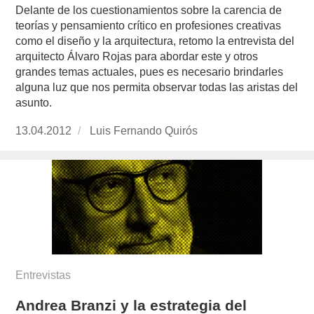
Delante de los cuestionamientos sobre la carencia de
teorías y pensamiento crítico en profesiones creativas
como el diseño y la arquitectura, retomo la entrevista del
arquitecto Álvaro Rojas para abordar este y otros
grandes temas actuales, pues es necesario brindarles
alguna luz que nos permita observar todas las aristas del
asunto.
Publicado
13.04.2012
https://www.experimenta.es/author/luis-
Luis Fernando Quirós
el
fernando-
quiros/
Entrevistas
Andrea Branzi y la estrategia del