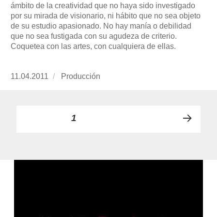
ámbito de la creatividad que no haya sido investigado
por su mirada de visionario, ni hábito que no sea objeto
de su estudio apasionado. No hay manía o debilidad
que no sea fustigada con su agudeza de criterio.
Coquetea con las artes, con cualquiera de ellas.
Publicado
11.04.2011
https://www.experimenta.es/author/produccion
Producción
el
Paginación
PÁGINA
1
PRÓ
de
XIMA
PÁGI
entradas
NA