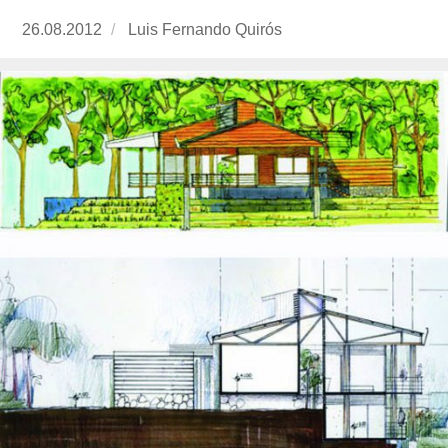
Publicado
26.08.2012
https://www.experimenta.es/author/luis-
Luis Fernando Quirós
el
fernando-
quiros/