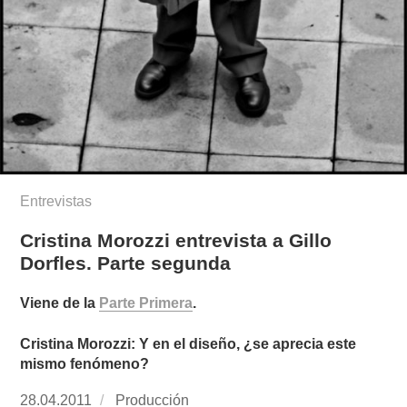
Entrevistas
Cristina Morozzi entrevista a Gillo
Dorfles. Parte segunda
Viene de la
Parte Primera
.
Cristina Morozzi: Y en el diseño, ¿se aprecia este
mismo fenómeno?
Publicado
28.04.2011
https://www.experimenta.es/author/produccion
Producción