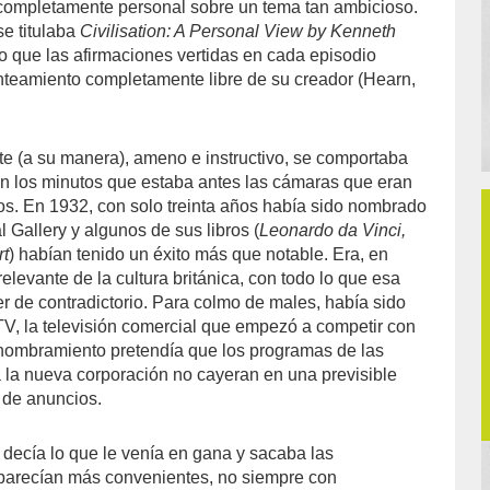
 completamente personal sobre un tema tan ambicioso.
se titulaba
Civilisation: A Personal View by Kenneth
aro que las afirmaciones vertidas en cada episodio
nteamiento completamente libre de su creador (Hearn,
te (a su manera), ameno e instructivo, se comportaba
n los minutos que estaba antes las cámaras que eran
s. En 1932, con solo treinta años había sido nombrado
l Gallery y algunos de sus libros (
Leonardo da Vinci,
rt
) habían tenido un éxito más que notable. Era, en
 relevante de la cultura británica, con todo lo que esa
r de contradictorio. Para colmo de males, había sido
ITV, la televisión comercial que empezó a competir con
nombramiento pretendía que los programas de las
la nueva corporación no cayeran en una previsible
 de anuncios.
k decía lo que le venía en gana y sacaba las
 parecían más convenientes, no siempre con