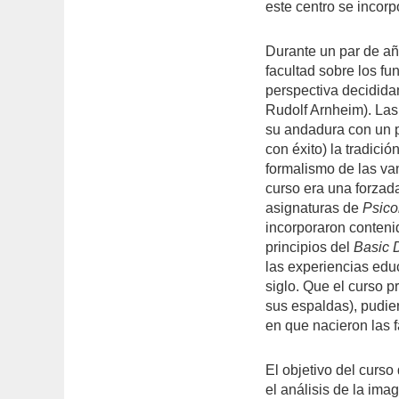
este centro se incorp
Durante un par de año
facultad sobre los f
perspectiva decididam
Rudolf Arnheim). Las 
su andadura con un p
con éxito) la tradició
formalismo de las va
curso era una forzad
asignaturas de
Psico
incorporaron conteni
principios del
Basic 
las experiencias edu
siglo. Que el curso 
sus espaldas), pudie
en que nacieron las f
El objetivo del curso
el análisis de la ima