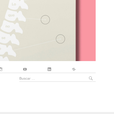
Instagram
YouTube
LinkedIn
Contacto
BUSCA
Buscar
por: