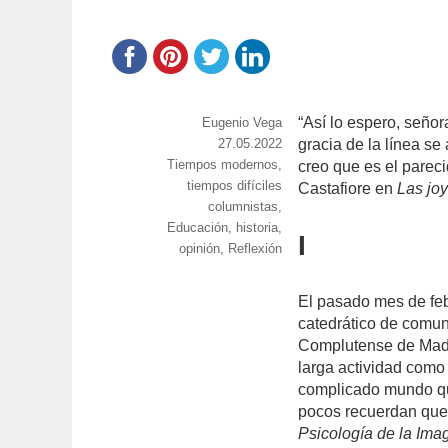
“Así lo espero, señor
https://www.experimenta.es/author/info1/
Eugenio Vega
Publicado
27.05.2022
gracia de la línea se 
Categorías
Tiempos modernos,
el
creo que es el pareci
tiempos difíciles
Castafiore en
Las joy
Etiquetas
columnistas
,
Educación
,
historia
,
I
opinión
,
Reflexión
El pasado mes de febr
catedrático de comun
Complutense de Madri
larga actividad como 
complicado mundo que
pocos recuerdan que
Psicología de la Ima