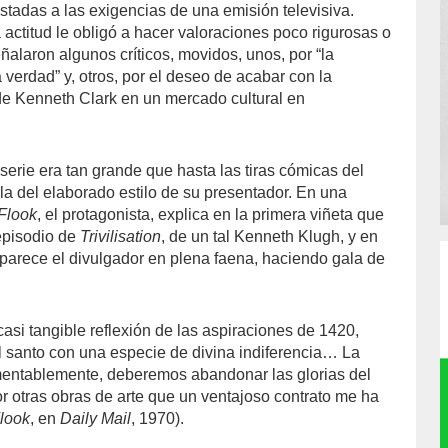
stadas a las exigencias de una emisión televisiva.
actitud le obligó a hacer valoraciones poco rigurosas o
señalaron algunos críticos, movidos, unos, por “la
a verdad” y, otros, por el deseo de acabar con la
e Kenneth Clark en un mercado cultural en
serie era tan grande que hasta las tiras cómicas del
la del elaborado estilo de su presentador. En una
Flook
, el protagonista, explica en la primera viñeta que
episodio de
Trivilisation
, de un tal Kenneth Klugh, y en
arece el divulgador en plena faena, haciendo gala de
casi tangible reflexión de las aspiraciones de 1420,
el santo con una especie de divina indiferencia… La
entablemente, deberemos abandonar las glorias del
r otras obras de arte que un ventajoso contrato me ha
look
, en
Daily Mail
, 1970).