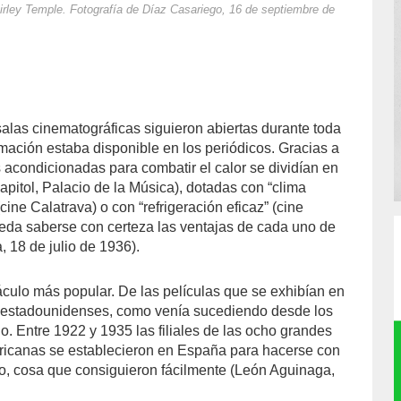
hirley Temple. Fotografía de Díaz Casariego, 16 de septiembre de
salas cinematográficas siguieron abiertas durante toda
amación estaba disponible en los periódicos. Gracias a
 acondicionadas para combatir el calor se dividían en
Capitol, Palacio de la Música), dotadas con “clima
” (cine Calatrava) o con “refrigeración eficaz” (cine
ueda saberse con certeza las ventajas de cada uno de
 18 de julio de 1936).
táculo más popular. De las películas que se exhibían en
n estadounidenses, como venía sucediendo desde los
o. Entre 1922 y 1935 las filiales de las ocho grandes
icanas se establecieron en España para hacerse con
do, cosa que consiguieron fácilmente (León Aguinaga,