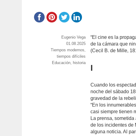
“El cine es la propa
https://www.experimenta.es/author/info1/
Eugenio Vega
Publicado
01.08.2025
de la cámara que nin
Categorías
Tiempos modernos,
el
(Cecil B. de Mille, 18
tiempos difíciles
Etiquetas
Educación
,
historia
I
Cuando los espectado
noche del sábado 18 
gravedad de la rebeli
“En los innumerables
casi siempre tienen 
La prensa, sometida 
de los incidentes de
alguna noticia. Al pa