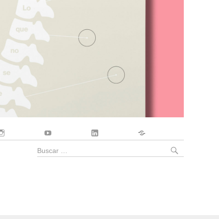
Instagram
YouTube
LinkedIn
Contacto
BUSCA
Buscar
por: