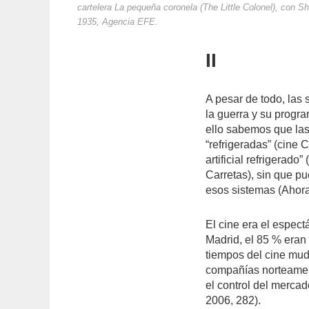
cartelera La pequeña coronela (The Little Colonel), con S
1935, Agencia EFE.
II
A pesar de todo, las 
la guerra y su progr
ello sabemos que las
“refrigeradas” (cine 
artificial refrigerado
Carretas), sin que p
esos sistemas (Ahora,
El cine era el espec
Madrid, el 85 % era
tiempos del cine mud
compañías norteamer
el control del merca
2006, 282).