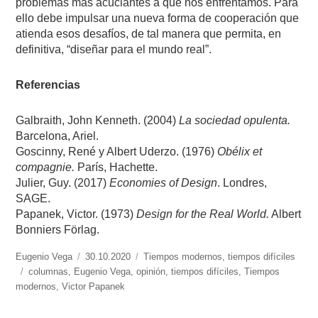
problemas más acuciantes a que nos enfrentamos. Para
ello debe impulsar una nueva forma de cooperación que
atienda esos desafíos, de tal manera que permita, en
definitiva, “diseñar para el mundo real”.
Referencias
Galbraith, John Kenneth. (2004)
La sociedad opulenta.
Barcelona, Ariel.
Goscinny, René y Albert Uderzo. (1976)
Obélix et
compagnie.
París, Hachette.
Julier, Guy. (2017)
Economies of Design
. Londres,
SAGE.
Papanek, Victor. (1973)
Design for the Real World.
Albert
Bonniers Förlag.
https://www.experimenta.es/author/info1/
Eugenio Vega
Publicado
30.10.2020
Categorías
Tiempos modernos, tiempos difíciles
Etiquetas
columnas
,
Eugenio Vega
el
,
opinión
,
tiempos difíciles
,
Tiempos
modernos
,
Victor Papanek