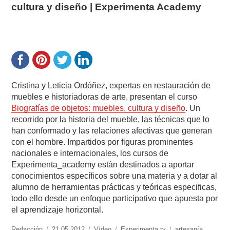
cultura y diseño | Experimenta Academy
Cristina y Leticia Ordóñez, expertas en restauración de
muebles e historiadoras de arte, presentan el curso
Biografías de objetos: muebles, cultura y diseño
. Un
recorrido por la historia del mueble, las técnicas que lo
han conformado y las relaciones afectivas que generan
con el hombre. Impartidos por figuras prominentes
nacionales e internacionales, los cursos de
Experimenta_academy están destinados a aportar
conocimientos específicos sobre una materia y a dotar al
alumno de herramientas prácticas y teóricas especificas,
todo ello desde un enfoque participativo que apuesta por
el aprendizaje horizontal.
https://www.experimenta.es/author/redaccion/
Redacción
Publicado
21.05.2012
Formato
Vídeo
Categorías
Experimenta tv
Etiquetas
artesanía
,