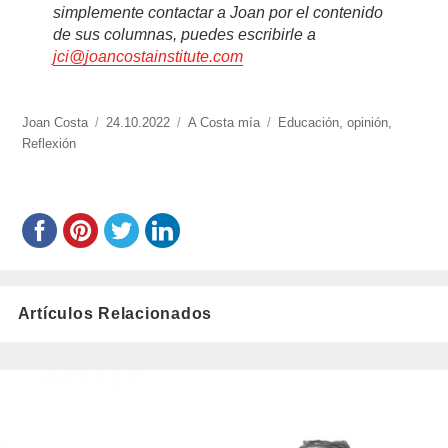
simplemente contactar a Joan por el contenido
de sus columnas, puedes escribirle a
jci@joancostainstitute.com
https://www.experimenta.es/author/joan-
Joan Costa
Publicado
24.10.2022
Categorías
A Costa mía
Etiquetas
Educación
,
opinión
,
costa/
Reflexión
el
Artículos Relacionados