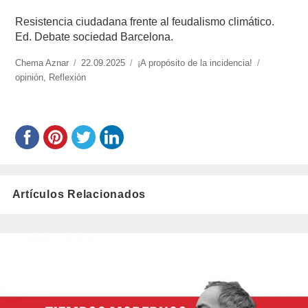
Resistencia ciudadana frente al feudalismo climático.
Ed. Debate sociedad Barcelona.
https://www.experimenta.es/author/chema-
Chema Aznar
Publicado
22.09.2025
Categorías
¡A propósito de la incidencia!
Etiquetas
aznar/
opinión
,
Reflexión
el
Artículos Relacionados