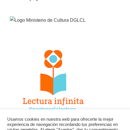
Usamos cookies en nuestra web para ofrecerte la mejor
experiencia de navegación recordando tus preferencias en
Facebook
Twitter
Instagram
visitas repetidas. Al elegir "Aceptar", das tu consentimiento