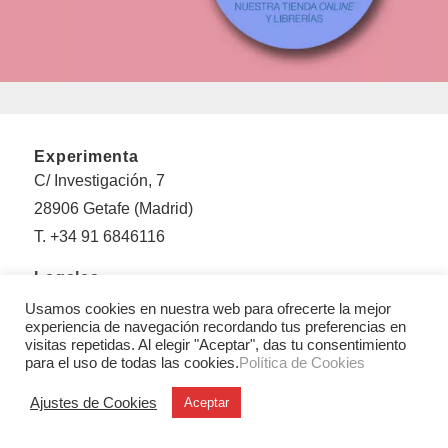
Experimenta
C/ Investigación, 7
28906 Getafe (Madrid)
T. +34 91 6846116
Legales
Aviso legal
Usamos cookies en nuestra web para ofrecerte la mejor
experiencia de navegación recordando tus preferencias en
Condiciones Generales de Uso y Venta
visitas repetidas. Al elegir "Aceptar", das tu consentimiento
Politica de privacidad
para el uso de todas las cookies.
Política de Cookies
Política de cookies
Ajustes de Cookies
Aceptar
Sobre Experimenta