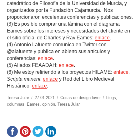
catedrático de Filosofía de la Universidad de Murcia, y
organizados por la Fundación Cajamurcia.
Nos
proporcionaron excelentes conferencias y publicaciones.
(3) Es posible comprar una lámina con el diagrama
Eames sobre los intereses y necesidades del cliente en
el sitio oficial de Charles y Ray Eames:
enlace
.
(4) Antonio Lafuente comunica en Twitter con
@alafuente y publica en abierto sus artículos y
conferencias:
enlace
.
(5) Aliados FEAADAH:
enlace
.
(6) Me estoy refiriendo a los proyectos HILAME:
enlace
,
Scripta manent
:
enlace
y Red del Libro Medieval
Hispánico:
enlace
.
https://www.experimenta.es/author/teresa-
Teresa Jular
Publicado
27.01.2021
Categorías
Cosas de design lover
Etiquetas
blogs
,
jular/
columnas
,
Eames
el
,
opinión
,
Teresa Jular