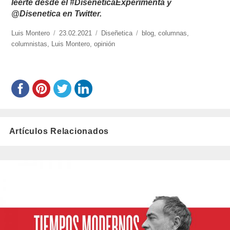
leerte desde el #DisenéticaExperimenta y
@Disenetica en Twitter.
https://www.experimenta.es/author/luis-
Luis Montero
Publicado
23.02.2021
Categorías
Diseñetica
Etiquetas
blog
,
columnas
,
montero/
columnistas
,
Luis Montero
el
,
opinión
Artículos Relacionados