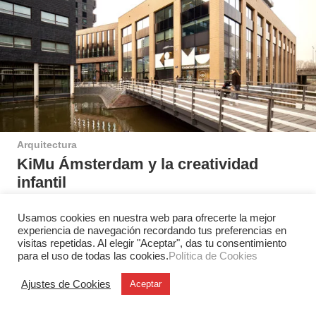
Arquitectura
KiMu Ámsterdam y la creatividad
infantil
KiMu Kinderkunstmuseum abre en Ámsterdam como un
espacio donde los niños exploran el arte desde la
Usamos cookies en nuestra web para ofrecerte la mejor
experiencia de navegación recordando tus preferencias en
autonomía, la experimentación y…
visitas repetidas. Al elegir "Aceptar", das tu consentimiento
para el uso de todas las cookies.
Política de Cookies
Ajustes de Cookies
Aceptar