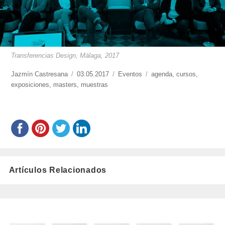
Transferencias Design, Málaga, 2017
https://www.experimenta.es/author/jazmin-
Jazmín Castresana
Publicado
03.05.2017
Categorías
Eventos
Etiquetas
agenda
,
cursos
,
castresana/
exposiciones
,
masters
el
,
muestras
Artículos Relacionados