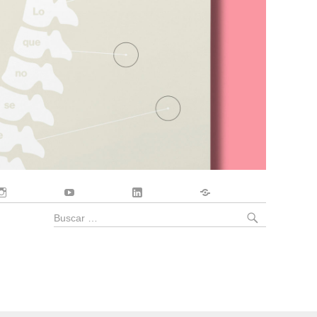
Instagram
YouTube
LinkedIn
Contacto
BUSCA
Buscar
por: