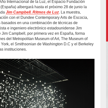
Año Internacional de la Luz, el Espacio Fundación
l-
 (España) albergará hasta el próximo 28 de junio la
ada
Jim Campbell. Ritmos de Luz
. La muestra,
ación con el Dundee Contemporary Arts de Escocia,
os basados en una combinación de técnicas de
rtista e ingeniero electrónico estadounidense Jim
e Jim Campbell, por primera vez en España, forma
ones del Metropolitan Museum of Art, The Museum of
York, el Smithsonian de Washington D.C y el Berkeley
s instituciones.