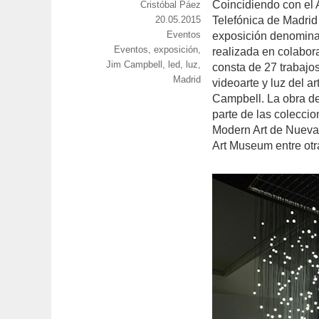
Coincidiendo con el 
https://www.experimenta.es/author/cristoba
Cristóbal Páez
paez/
Publicado
20.05.2015
Telefónica de Madrid
el
Categorías
Eventos
exposición denomin
Etiquetas
Eventos
,
exposición
,
realizada en colabor
Jim Campbell
,
led
,
luz
,
consta de 27 trabaj
Madrid
videoarte y luz del a
Campbell. La obra d
parte de las colecci
Modern Art de Nueva 
Art Museum entre otra