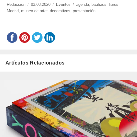
https://www.experimenta.es/author/redaccion/
Redacción
Publicado
03.03.2020
Categorías
Eventos
Etiquetas
agenda
,
bauhaus
,
libros
,
Madrid
,
museo de artes decorativas
el
,
presentación
Artículos Relacionados