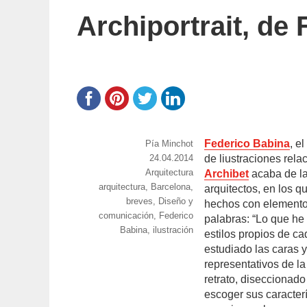
Archiportrait, de
Federico Babina
, e
https://www.experimenta.es/author/pia/
Pía Minchot
Publicado
24.04.2014
de liustraciones rela
Categorías
Arquitectura
el
Archibet
acaba de lan
Etiquetas
arquitectura
,
Barcelona
,
arquitectos, en los 
breves
,
Diseño y
hechos con elementos
comunicación
,
Federico
palabras: “Lo que he
Babina
,
ilustración
estilos propios de ca
estudiado las caras y
representativos de l
retrato, diseccionad
escoger sus caracterí