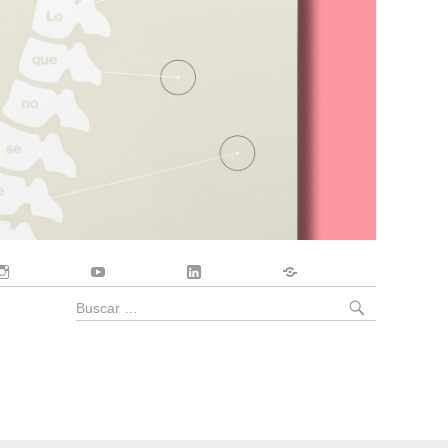
Instagram
YouTube
LinkedIn
Contacto
BUSCA
Buscar
por: