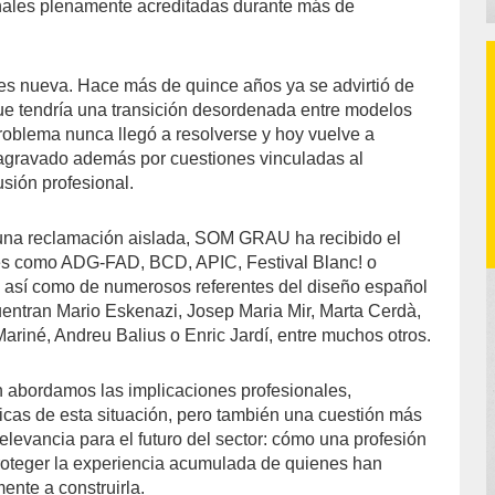
onales plenamente acreditadas durante más de
 es nueva. Hace más de quince años ya se advirtió de
e tendría una transición desordenada entre modelos
problema nunca llegó a resolverse y hoy vuelve a
agravado además por cuestiones vinculadas al
usión profesional.
 una reclamación aislada, SOM GRAU ha recibido el
nes como ADG-FAD, BCD, APIC, Festival Blanc! o
 así como de numerosos referentes del diseño español
uentran Mario Eskenazi, Josep Maria Mir, Marta Cerdà,
ariné, Andreu Balius o Enric Jardí, entre muchos otros.
 abordamos las implicaciones profesionales,
cas de esta situación, pero también una cuestión más
elevancia para el futuro del sector: cómo una profesión
roteger la experiencia acumulada de quienes han
ente a construirla.