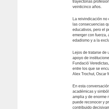
trayectorias profesi
veinticinco años.
La reivindicación no
las consecuencias qu
educativos, pero el 
emerger con fuerza, 
edadismo y a la excl
Lejos de tratarse de
apoyo de institucio
Fundació Veredictas,
entre los que se enc
Alex Trochut, Oscar M
En esta conversación
académicas y simbóli
amplia y de enorme r
puede reconocer y p
contribuido decisivam