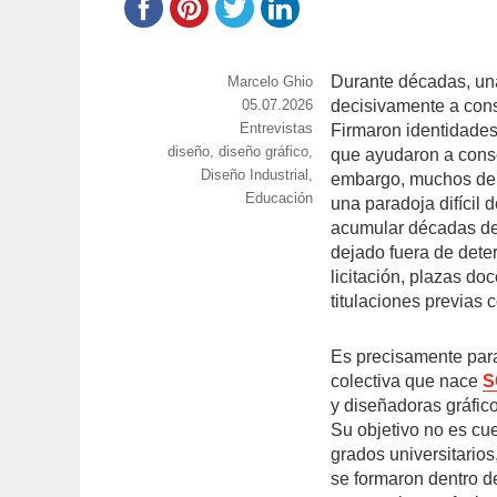
Durante décadas, una
https://www.experimenta.es/author/marcel
Marcelo Ghio
ghio/
Publicado
05.07.2026
decisivamente a cons
Categorías
Entrevistas
el
Firmaron identidades
Etiquetas
diseño
,
diseño gráfico
,
que ayudaron a consol
Diseño Industrial
,
embargo, muchos de 
Educación
una paradoja difícil 
acumular décadas de 
dejado fuera de dete
licitación, plazas d
titulaciones previas 
Es precisamente para 
colectiva que nace
S
y diseñadoras gráfic
Su objetivo no es cu
grados universitario
se formaron dentro de