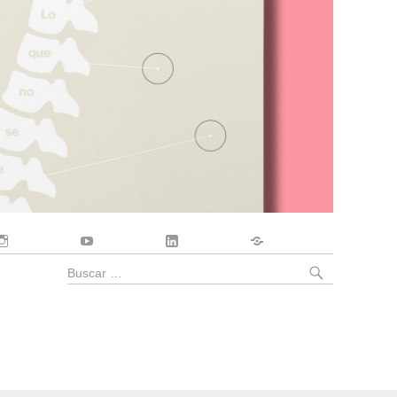
Instagram
YouTube
LinkedIn
Contacto
BUSCA
Buscar
por: