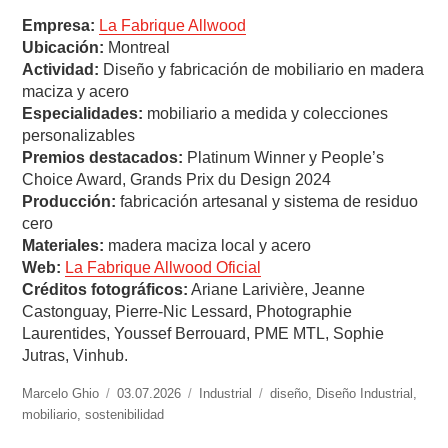
Empresa:
La Fabrique Allwood
Ubicación:
Montreal
Actividad:
Diseño y fabricación de mobiliario en madera
maciza y acero
Especialidades:
mobiliario a medida y colecciones
personalizables
Premios destacados:
Platinum Winner y People’s
Choice Award, Grands Prix du Design 2024
Producción:
fabricación artesanal y sistema de residuo
cero
Materiales:
madera maciza local y acero
Web:
La Fabrique Allwood Oficial
Créditos fotográficos:
Ariane Larivière, Jeanne
Castonguay, Pierre-Nic Lessard, Photographie
Laurentides, Youssef Berrouard, PME MTL, Sophie
Jutras, Vinhub.
https://www.experimenta.es/author/marcelo-
Marcelo Ghio
Publicado
03.07.2026
Categorías
Industrial
Etiquetas
diseño
,
Diseño Industrial
,
ghio/
mobiliario
,
sostenibilidad
el